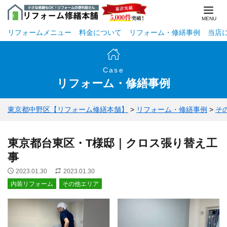
リフォームメニュー
料金について
リフォーム・修繕事例
当店
Case
リフォーム・修繕事例
東京都中野区【リフォーム修繕本舗】
>
リフォーム・修繕事例
>
そ
東京都台東区・T様邸｜クロス張り替え工
事
2023.01.30
2023.01.30
内装リフォーム
その他エリア