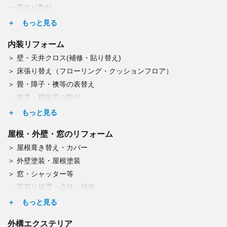
手すり取付
つまり・水漏れ修理
キッチンリフォーム
内装リフォーム
浄水器取付
壁・天井クロス(補修・貼り替え)
食洗器交換
床張り替え（フローリング・クッションフロア）
レンジフード交換
畳・障子・襖等の表替え
IH・ガスコンロ交換
建具・棚板等の取付
浴室・洗面リフォーム
カーテンレール取付
浴室乾燥機取付
ドア交換
洗濯機パン取付交換
屋根・外壁・窓のリフォーム
照明・シーリングファン交換
給湯器等の交換
屋根葺き替え・カバー
エアコン取付・取外し・廃棄
蛇口・水栓の調整・修理・交換
外壁塗装・屋根塗装
換気口の修理
エコキュート交換
窓・シャッター等
収納スペース・オーダー収納家具造作
雨漏り修理・点検・補修
雨どい交換(掃除も)
コーキング工事
外構エクステリア
玄関ドア交換