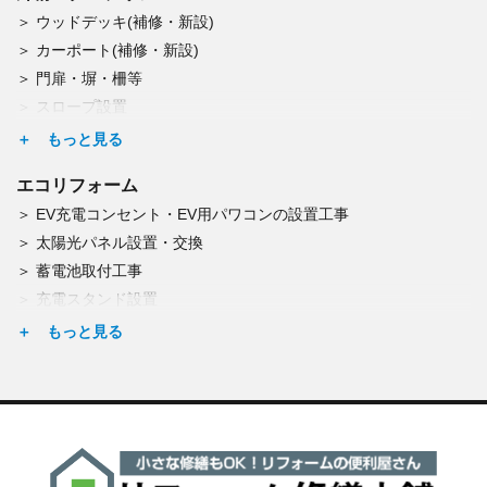
ウッドデッキ(補修・新設)
トップライト（天窓）交換
カーポート(補修・新設)
ひび割れの補修
門扉・塀・柵等
屋根板金工事（修理・葺替・塗装）
スロープ設置
網戸修理・交換
宅配BOX設置
雨戸修理・交換
表札取付・郵便受け取付
窓柵の取付
エコリフォーム
門扉の修理・交換
EV充電コンセント・EV用パワコンの設置工事
塀の修理・新設
太陽光パネル設置・交換
アスファルト舗装
蓄電池取付工事
シロアリ予防・腐朽調査
充電スタンド設置
点検(雨漏り・結露)
エコキュート交換