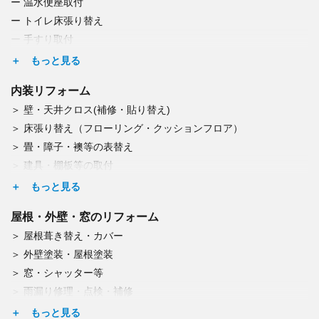
温水便座取付
トイレ床張り替え
手すり取付
つまり・水漏れ修理
キッチンリフォーム
内装リフォーム
浄水器取付
壁・天井クロス(補修・貼り替え)
食洗器交換
床張り替え（フローリング・クッションフロア）
レンジフード交換
畳・障子・襖等の表替え
IH・ガスコンロ交換
建具・棚板等の取付
浴室・洗面リフォーム
カーテンレール取付
浴室乾燥機取付
ドア交換
洗濯機パン取付交換
屋根・外壁・窓のリフォーム
照明・シーリングファン交換
給湯器等の交換
屋根葺き替え・カバー
エアコン取付・取外し・廃棄
蛇口・水栓の調整・修理・交換
外壁塗装・屋根塗装
換気口の修理
エコキュート交換
窓・シャッター等
収納スペース・オーダー収納家具造作
雨漏り修理・点検・補修
雨どい交換(掃除も)