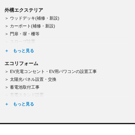
コーキング工事
外構エクステリア
玄関ドア交換
ウッドデッキ(補修・新設)
トップライト（天窓）交換
カーポート(補修・新設)
ひび割れの補修
門扉・塀・柵等
屋根板金工事（修理・葺替・塗装）
スロープ設置
網戸修理・交換
宅配BOX設置
雨戸修理・交換
表札取付・郵便受け取付
窓柵の取付
エコリフォーム
門扉の修理・交換
EV充電コンセント・EV用パワコンの設置工事
塀の修理・新設
太陽光パネル設置・交換
アスファルト舗装
蓄電池取付工事
シロアリ予防・腐朽調査
充電スタンド設置
点検(雨漏り・結露)
エコキュート交換