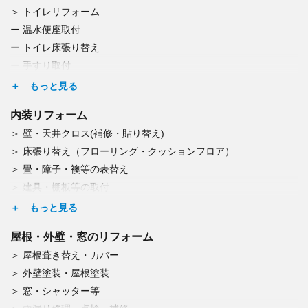
トイレリフォーム
温水便座取付
トイレ床張り替え
手すり取付
つまり・水漏れ修理
キッチンリフォーム
内装リフォーム
浄水器取付
壁・天井クロス(補修・貼り替え)
食洗器交換
床張り替え（フローリング・クッションフロア）
レンジフード交換
畳・障子・襖等の表替え
IH・ガスコンロ交換
建具・棚板等の取付
浴室・洗面リフォーム
カーテンレール取付
浴室乾燥機取付
ドア交換
洗濯機パン取付交換
屋根・外壁・窓のリフォーム
照明・シーリングファン交換
給湯器等の交換
屋根葺き替え・カバー
エアコン取付・取外し・廃棄
蛇口・水栓の調整・修理・交換
外壁塗装・屋根塗装
換気口の修理
エコキュート交換
窓・シャッター等
収納スペース・オーダー収納家具造作