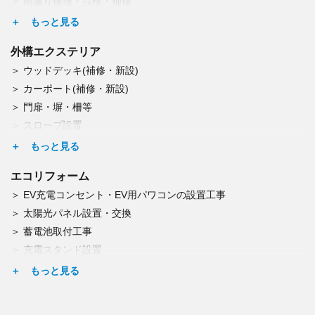
雨漏り修理・点検・補修
雨どい交換(掃除も)
コーキング工事
外構エクステリア
玄関ドア交換
ウッドデッキ(補修・新設)
トップライト（天窓）交換
カーポート(補修・新設)
ひび割れの補修
門扉・塀・柵等
屋根板金工事（修理・葺替・塗装）
スロープ設置
網戸修理・交換
宅配BOX設置
雨戸修理・交換
表札取付・郵便受け取付
窓柵の取付
エコリフォーム
門扉の修理・交換
EV充電コンセント・EV用パワコンの設置工事
塀の修理・新設
太陽光パネル設置・交換
アスファルト舗装
蓄電池取付工事
シロアリ予防・腐朽調査
充電スタンド設置
点検(雨漏り・結露)
エコキュート交換