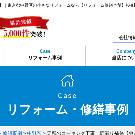
邸】｜東京都中野区の小さなリフォームなら【リフォーム修繕本舗】杉並
会社情
リフォーム事例
当店につ
水まわりリフォーム
外構エクステリア
内装リフォーム
外装リフォーム
エコリフォーム
リフォーム修繕
トピック
会社概
Case
リフォーム・修繕事例
・修繕事例
>
中野区
>
天窓のコーキング工事 雨漏り補修【東