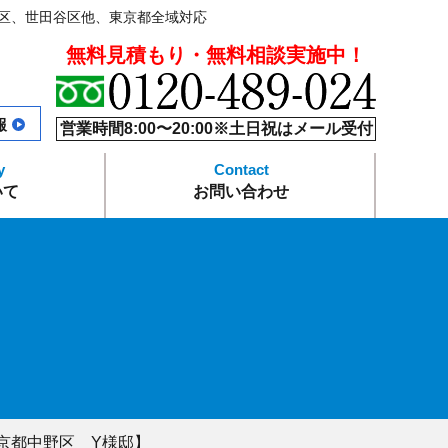
区、世田谷区他、東京都全域対応
無料見積もり・無料相談実施中！
報
営業時間8:00〜20:00※土日祝はメール受付
いて
お問い合わせ
本舗の強み
ス
要
プライバシーポリシー
よくあるご質問
サイトマップ
京都中野区 Y様邸】