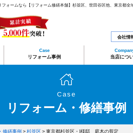
リフォームなら【リフォーム修繕本舗】杉並区、世田谷区他、東京都全
会社情
リフォーム事例
当店につ
水まわりリフォーム
外構エクステリア
内装リフォーム
外装リフォーム
エコリフォーム
リフォーム修繕
トピック
会社概
Case
リフォーム・修繕事例
・修繕事例
>
杉並区
>
東京都杉並区・I様邸 庭木の剪定