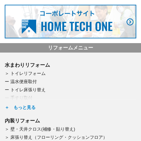
リフォームメニュー
水まわりリフォーム
トイレリフォーム
温水便座取付
トイレ床張り替え
手すり取付
つまり・水漏れ修理
キッチンリフォーム
内装リフォーム
浄水器取付
壁・天井クロス(補修・貼り替え)
食洗器交換
床張り替え（フローリング・クッションフロア）
レンジフード交換