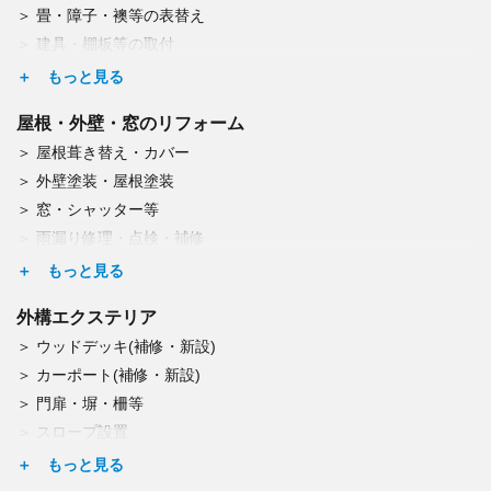
畳・障子・襖等の表替え
IH・ガスコンロ交換
建具・棚板等の取付
浴室・洗面リフォーム
カーテンレール取付
浴室乾燥機取付
ドア交換
洗濯機パン取付交換
屋根・外壁・窓のリフォーム
照明・シーリングファン交換
給湯器等の交換
屋根葺き替え・カバー
エアコン取付・取外し・廃棄
蛇口・水栓の調整・修理・交換
外壁塗装・屋根塗装
換気口の修理
エコキュート交換
窓・シャッター等
収納スペース・オーダー収納家具造作
雨漏り修理・点検・補修
雨どい交換(掃除も)
コーキング工事
外構エクステリア
玄関ドア交換
ウッドデッキ(補修・新設)
トップライト（天窓）交換
カーポート(補修・新設)
ひび割れの補修
門扉・塀・柵等
屋根板金工事（修理・葺替・塗装）
スロープ設置
網戸修理・交換
宅配BOX設置
雨戸修理・交換
表札取付・郵便受け取付