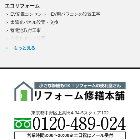
窓柵の取付
エコリフォーム
門扉の修理・交換
EV充電コンセント・EV用パワコンの設置工事
塀の修理・新設
太陽光パネル設置・交換
アスファルト舗装
蓄電池取付工事
シロアリ予防・腐朽調査
充電スタンド設置
点検(雨漏り・結露)
エコキュート交換
東京都中野区上高田4-34-5スクエア102
営業時間8:00〜20:00※土日祝はメール受付