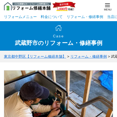
リフォームメニュー
料金について
リフォーム・修繕事例
当店
Case
武蔵野市のリフォーム・修繕事例
東京都中野区【リフォーム修繕本舗】
>
リフォーム・修繕事例
>
武