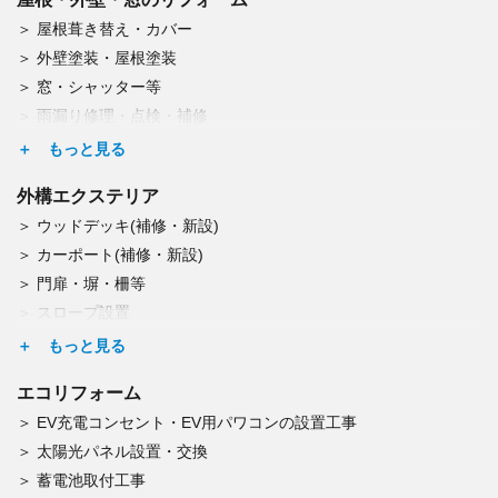
照明・シーリングファン交換
給湯器等の交換
屋根葺き替え・カバー
エアコン取付・取外し・廃棄
蛇口・水栓の調整・修理・交換
外壁塗装・屋根塗装
換気口の修理
エコキュート交換
窓・シャッター等
収納スペース・オーダー収納家具造作
雨漏り修理・点検・補修
雨どい交換(掃除も)
コーキング工事
外構エクステリア
玄関ドア交換
ウッドデッキ(補修・新設)
トップライト（天窓）交換
カーポート(補修・新設)
ひび割れの補修
門扉・塀・柵等
屋根板金工事（修理・葺替・塗装）
スロープ設置
網戸修理・交換
宅配BOX設置
雨戸修理・交換
表札取付・郵便受け取付
窓柵の取付
エコリフォーム
門扉の修理・交換
EV充電コンセント・EV用パワコンの設置工事
塀の修理・新設
太陽光パネル設置・交換
アスファルト舗装
蓄電池取付工事
シロアリ予防・腐朽調査