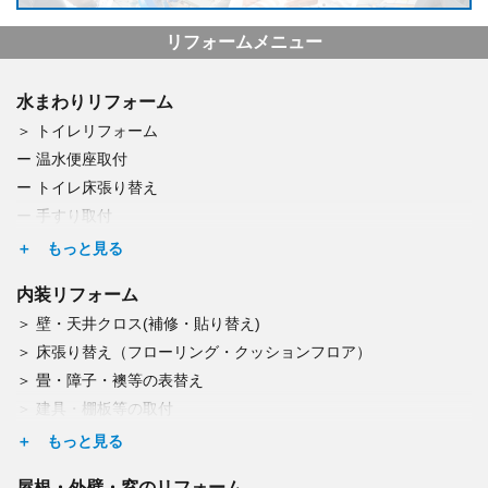
リフォームメニュー
水まわりリフォーム
トイレリフォーム
温水便座取付
トイレ床張り替え
手すり取付
つまり・水漏れ修理
キッチンリフォーム
内装リフォーム
浄水器取付
壁・天井クロス(補修・貼り替え)
食洗器交換
床張り替え（フローリング・クッションフロア）
レンジフード交換
畳・障子・襖等の表替え
IH・ガスコンロ交換
建具・棚板等の取付
浴室・洗面リフォーム
カーテンレール取付
浴室乾燥機取付
ドア交換
洗濯機パン取付交換
屋根・外壁・窓のリフォーム