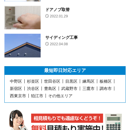
ドアノブ取替
2022.01.29
サイディング工事
2022.04.08
最短即日
対応エリア
中野区
杉並区
世田谷区
目黒区
練馬区
板橋区
新宿区
渋谷区
豊島区
武蔵野市
三鷹市
調布市
西東京市
狛江市
その他エリア