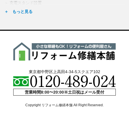
充電スタンド設置
点検(雨漏り・結露)
エコキュート交換
東京都中野区上高田4-34-5スクエア102
営業時間8:00〜20:00※土日祝はメール受付
Copyright リフォーム修繕本舗 All Right Reserved.