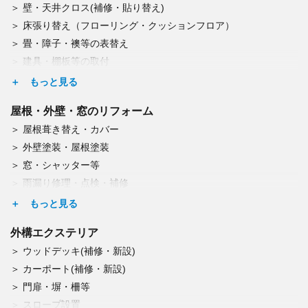
壁・天井クロス(補修・貼り替え)
食洗器交換
床張り替え（フローリング・クッションフロア）
レンジフード交換
畳・障子・襖等の表替え
IH・ガスコンロ交換
建具・棚板等の取付
浴室・洗面リフォーム
カーテンレール取付
浴室乾燥機取付
ドア交換
洗濯機パン取付交換
屋根・外壁・窓のリフォーム
照明・シーリングファン交換
給湯器等の交換
屋根葺き替え・カバー
エアコン取付・取外し・廃棄
蛇口・水栓の調整・修理・交換
外壁塗装・屋根塗装
換気口の修理
エコキュート交換
窓・シャッター等
収納スペース・オーダー収納家具造作
雨漏り修理・点検・補修
雨どい交換(掃除も)
コーキング工事
外構エクステリア
玄関ドア交換
ウッドデッキ(補修・新設)
トップライト（天窓）交換
カーポート(補修・新設)
ひび割れの補修
門扉・塀・柵等
屋根板金工事（修理・葺替・塗装）
スロープ設置