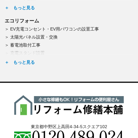
網戸修理・交換
宅配BOX設置
雨戸修理・交換
表札取付・郵便受け取付
窓柵の取付
エコリフォーム
門扉の修理・交換
EV充電コンセント・EV用パワコンの設置工事
塀の修理・新設
太陽光パネル設置・交換
アスファルト舗装
蓄電池取付工事
シロアリ予防・腐朽調査
充電スタンド設置
点検(雨漏り・結露)
エコキュート交換
東京都中野区上高田4-34-5スクエア102