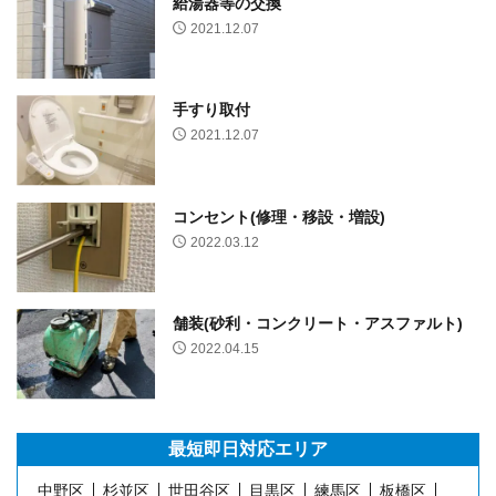
給湯器等の交換
2021.12.07
手すり取付
2021.12.07
コンセント(修理・移設・増設)
2022.03.12
舗装(砂利・コンクリート・アスファルト)
2022.04.15
最短即日
対応エリア
中野区
杉並区
世田谷区
目黒区
練馬区
板橋区