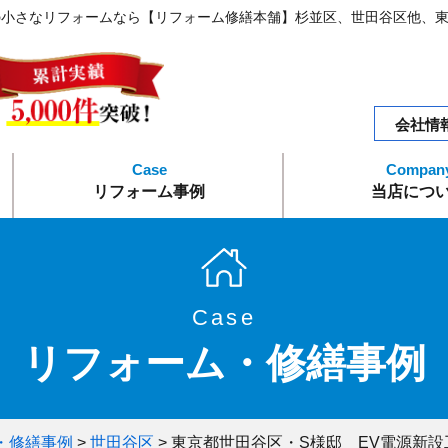
の小さなリフォームなら【リフォーム修繕本舗】杉並区、世田谷区他、
会社情
リフォーム事例
当店につ
水まわりリフォーム
外構エクステリア
内装リフォーム
外装リフォーム
エコリフォーム
リフォーム修繕
トピック
会社概
Case
リフォーム・修繕事例
・修繕事例
>
世田谷区
>
東京都世田谷区・S様邸 EV電源新設